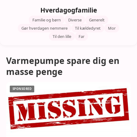
Hverdagogfamilie
Familie og børn
Diverse
Generelt
Gør hverdagen nemmere
Til kældedyret
Mor
Til den lille
Far
Varmepumpe spare dig en
masse penge