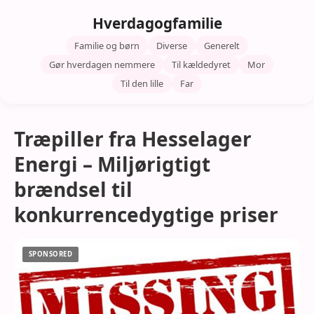
Hverdagogfamilie
Familie og børn
Diverse
Generelt
Gør hverdagen nemmere
Til kældedyret
Mor
Til den lille
Far
Træpiller fra Hesselager
Energi – Miljørigtigt
brændsel til
konkurrencedygtige priser