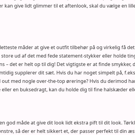
r kan give lidt glimmer til et aftenlook, skal du vælge en li
tteste måder at give et outfit tilbehør på og virkelig få det ti
 store ud af det med fede statement-stykker eller holde ti
 – det er helt op til dig! Det vigtigste er at finde smykker, d
mtidig supplerer dit sæt. Hvis du har noget simpelt på, f.eks.
ll out med nogle over-the-top øreringe? Hvis du derimod h
e eller en buksedragt, kan du holde dig til fine halskæder ell
 god måde at give dit look lidt ekstra pift til dit look. Tørk
nstre, så der er helt sikkert et, der passer perfekt til din æs