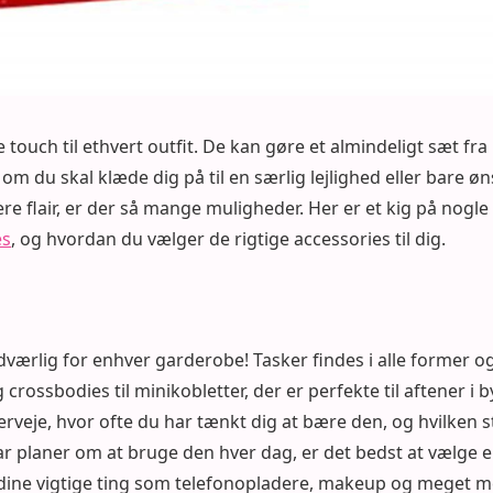
e touch til ethvert outfit. De kan gøre et almindeligt sæt fra 
 om du skal klæde dig på til en særlig lejlighed eller bare øn
re flair, er der så mange muligheder. Her er et kig på nogle
es
, og hvordan du vælger de rigtige accessories til dig.
værlig for enhver garderobe! Tasker findes i alle former og s
crossbodies til minikobletter, der er perfekte til aftener i
erveje, hvor ofte du har tænkt dig at bære den, og hvilken s
r planer om at bruge den hver dag, er det bedst at vælge 
dine vigtige ting som telefonopladere, makeup og meget me