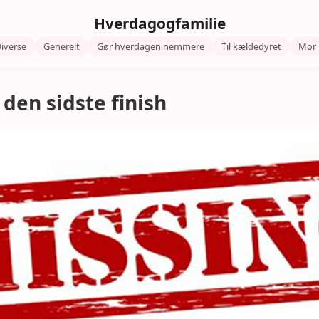
Hverdagogfamilie
iverse
Generelt
Gør hverdagen nemmere
Til kældedyret
Mor
 den sidste finish