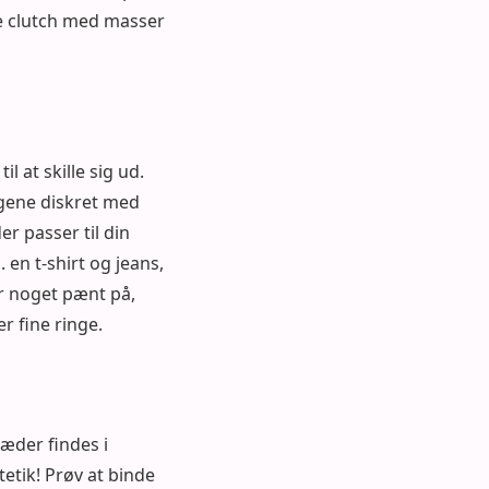
lle clutch med masser
l at skille sig ud.
ngene diskret med
er passer til din
 en t-shirt og jeans,
ar noget pænt på,
er fine ringe.
læder findes i
tetik! Prøv at binde