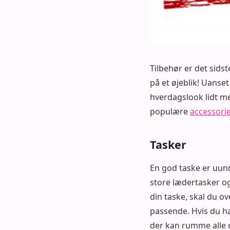
Tilbehør er det sidst
på et øjeblik! Uanset
hverdagslook lidt me
populære
accessori
Tasker
En god taske er uund
store lædertasker og 
din taske, skal du ov
passende. Hvis du ha
der kan rumme alle 