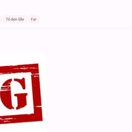
Til den lille
Far