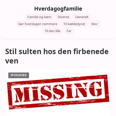
Hverdagogfamilie
Familie og børn
Diverse
Generelt
Gør hverdagen nemmere
Til kældedyret
Mor
Til den lille
Far
Stil sulten hos den firbenede
ven