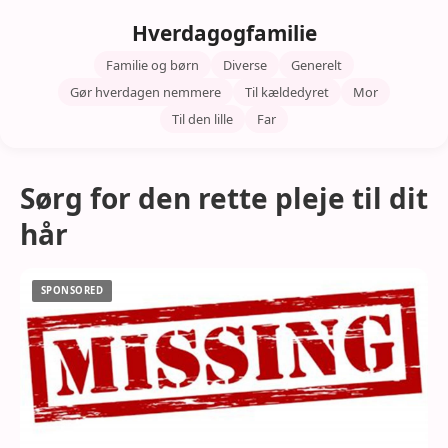
Hverdagogfamilie
Familie og børn
Diverse
Generelt
Gør hverdagen nemmere
Til kældedyret
Mor
Til den lille
Far
Sørg for den rette pleje til dit
hår