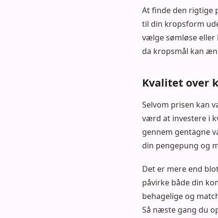
At finde den rigtige
til din kropsform ud
vælge sømløse eller
da kropsmål kan ændr
Kvalitet over 
Selvom prisen kan væ
værd at investere i 
gennem gentagne vask
din pengepung og mi
Det er mere end blot
påvirke både din kom
behagelige og matche
Så næste gang du op