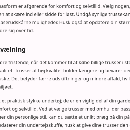
 pasform er afgørende for komfort og selvtillid. Vælg nogen
en at skære ind eller sidde for løst. Undgå synlige trussekan
 laserudskårne muligheder. Husk også at opdatere din størr
e sig over tid.
kvælning
re fristende, når det kommer til at købe billige trusser i s
kvalitet. Trusser af høj kvalitet holder længere og bevarer 
e. Det betyder færre udskiftninger og mindre affald, hvil
ljøet.
 et praktisk stykke undertøj; de er en vigtig del af din gard
fort og selvtillid. Ved at vælge trusser med omhu, der pass
r din personlige stil, kan du sætte et unikt præg på din p
daterer din undertøjsskuffe, husk at give dine trusser d