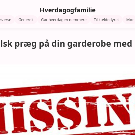
Hverdagogfamilie
iverse
Generelt
Gør hverdagen nemmere
Til kældedyret
Mor
elsk præg på din garderobe med s