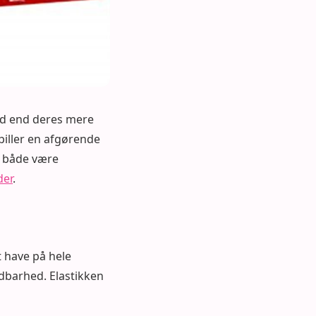
ed end deres mere
piller en afgørende
e både være
der
.
t have på hele
ndbarhed. Elastikken