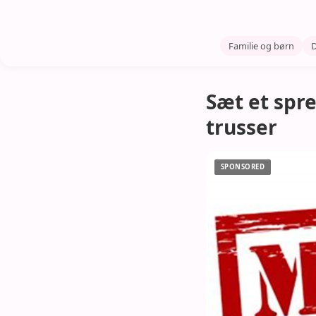
Familie og børn
D
Sæt et spr
trusser