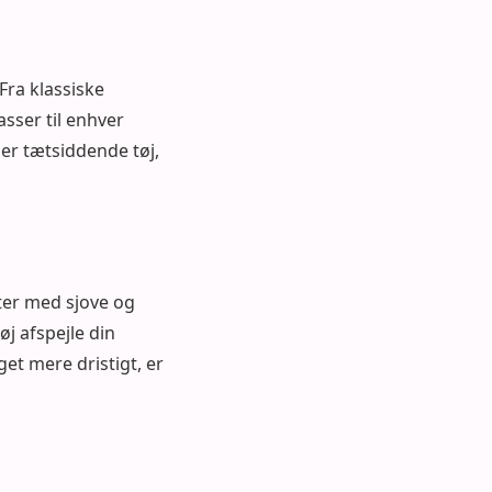
 Fra klassiske
asser til enhver
er tætsiddende tøj,
ster med sjove og
øj afspejle din
et mere dristigt, er