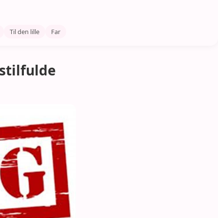
Til den lille
Far
tilfulde