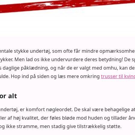
entale stykke undertøj, som ofte får mindre opmærksomh
ykker. Men lad os ikke undervurdere deres betydning! De s
des daglige påklædning, og når de er valgt med omhu, kan d
fulde. Hop ind på siden og læs mere omkring
trusser til kvin
or alt
ndertøj, er komfort nøgleordet. De skal være behagelige a
er af høj kvalitet, der føles bløde mod huden og tillader å
g ikke stramme, men stadig give tilstrækkelig støtte.