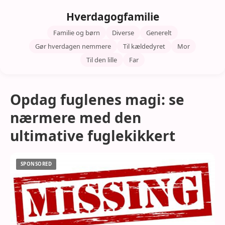
Hverdagogfamilie
Familie og børn
Diverse
Generelt
Gør hverdagen nemmere
Til kældedyret
Mor
Til den lille
Far
Opdag fuglenes magi: se
nærmere med den
ultimative fuglekikkert