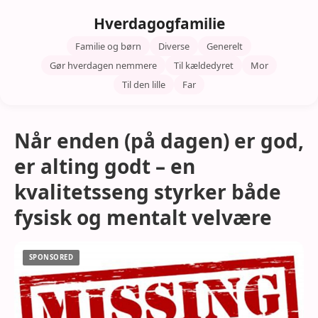
Hverdagogfamilie
Familie og børn
Diverse
Generelt
Gør hverdagen nemmere
Til kældedyret
Mor
Til den lille
Far
Når enden (på dagen) er god,
er alting godt – en
kvalitetsseng styrker både
fysisk og mentalt velvære