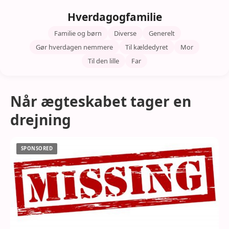
Hverdagogfamilie
Familie og børn
Diverse
Generelt
Gør hverdagen nemmere
Til kældedyret
Mor
Til den lille
Far
Når ægteskabet tager en
drejning