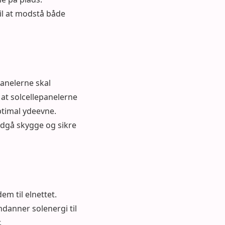
il at modstå både
epanelerne skal
 at solcellepanelerne
ptimal ydeevne.
ndgå skygge og sikre
dem til elnettet.
danner solenergi til
.