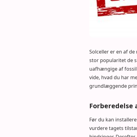
Solceller er en af d
stor popularitet de 
uafhængige af fossile
vide, hvad du har me
grundlæggende princ
Forberedelse a
Før du kan installere
vurdere tagets tilsta
hindringer. Derefter 