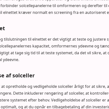
forbinder solcellepanelerne til omformeren og derefter til e
il elnettet kræver normalt en screening fra en autoriseret el
et
g tilslutningen til elnettet er det vigtigt at teste og justere
 solcellepanelernes kapacitet, omformernes ydeevne og tæn
gtigt at tage sig tid til at teste systemet, da det vil sikre, a
al ydeevne.
e af solceller
t at opretholde og vedligeholde solceller årligt for at sikre,
ngere. Dette inkluderer rengøring af solceller, at kontrolle
ustere systemet efter behov. Vedligeholdelse af solceller er 
 optimalt, og at du opnår en tilbagebetaling af din investeri