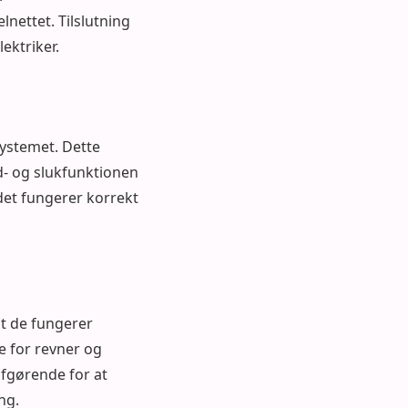
lnettet. Tilslutning
ektriker.
 systemet. Dette
d- og slukfunktionen
t det fungerer korrekt
 at de fungerer
re for revner og
afgørende for at
ng.