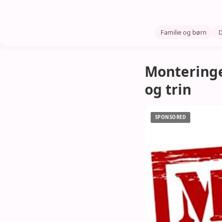
Familie og børn
D
Monteringe
og trin