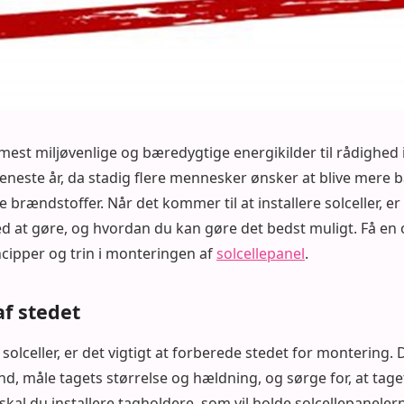
e mest miljøvenlige og bæredygtige energikilder til rådighed
seneste år, da stadig flere mennesker ønsker at blive mere
 brændstoffer. Når det kommer til at installere solceller, er 
d at gøre, og hvordan du kan gøre det bedst muligt. Få en 
ipper og trin i monteringen af
solcellepanel
.
f stedet
 solceller, er det vigtigt at forberede stedet for montering. 
nd, måle tagets størrelse og hældning, og sørge for, at taget
skal du installere tagholdere, som vil holde solcellepaneler