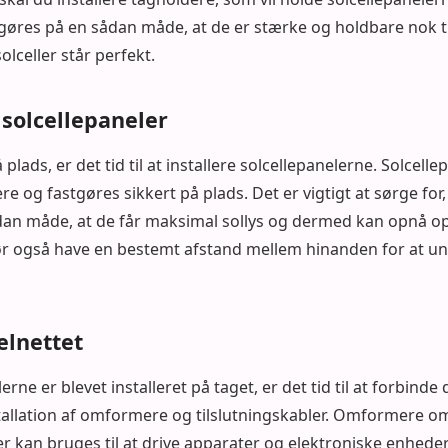
tgøres på en sådan måde, at de er stærke og holdbare nok t
olceller står perfekt.
f solcellepaneler
plads, er det tid til at installere solcellepanelerne. Solcell
e og fastgøres sikkert på plads. Det er vigtigt at sørge for,
ådan måde, at de får maksimal sollys og dermed kan opnå o
ør også have en bestemt afstand mellem hinanden for at u
 elnettet
erne er blevet installeret på taget, er det tid til at forbinde 
tallation af omformere og tilslutningskabler. Omformere om
der kan bruges til at drive apparater og elektroniske enheder