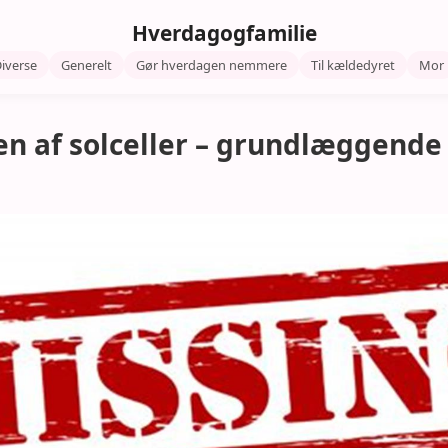
Hverdagogfamilie
iverse
Generelt
Gør hverdagen nemmere
Til kældedyret
Mor
n af solceller – grundlæggende