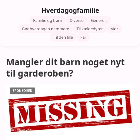
Hverdagogfamilie
Familie og børn
Diverse
Generelt
Gør hverdagen nemmere
Til kældedyret
Mor
Til den lille
Far
Mangler dit barn noget nyt
til garderoben?