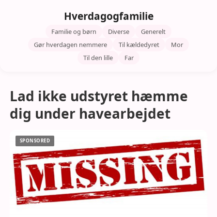
Hverdagogfamilie
Familie og børn
Diverse
Generelt
Gør hverdagen nemmere
Til kældedyret
Mor
Til den lille
Far
Lad ikke udstyret hæmme
dig under havearbejdet