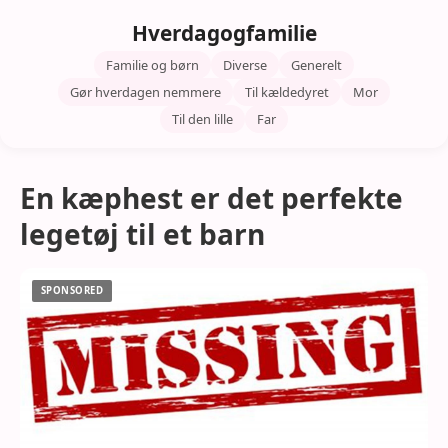
Hverdagogfamilie
Familie og børn
Diverse
Generelt
Gør hverdagen nemmere
Til kældedyret
Mor
Til den lille
Far
En kæphest er det perfekte
legetøj til et barn