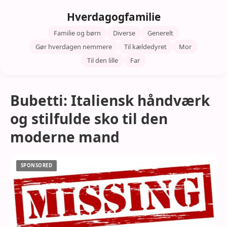
Hverdagogfamilie
Familie og børn
Diverse
Generelt
Gør hverdagen nemmere
Til kældedyret
Mor
Til den lille
Far
Bubetti: Italiensk håndværk
og stilfulde sko til den
moderne mand