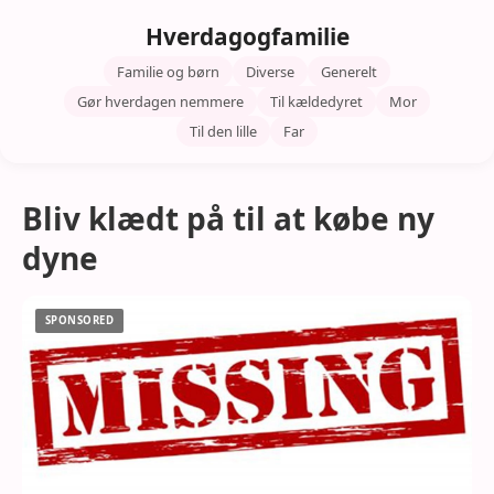
Hverdagogfamilie
Familie og børn
Diverse
Generelt
Gør hverdagen nemmere
Til kældedyret
Mor
Til den lille
Far
Bliv klædt på til at købe ny
dyne