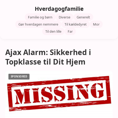
Hverdagogfamilie
Familie og børn
Diverse
Generelt
Gør hverdagen nemmere
Til kældedyret
Mor
Til den lille
Far
Ajax Alarm: Sikkerhed i
Topklasse til Dit Hjem