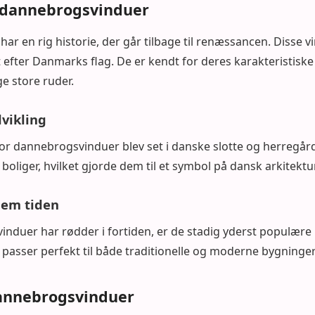
 dannebrogsvinduer
r en rig historie, der går tilbage til renæssancen. Disse 
t efter Danmarks flag. De er kendt for deres karakteristisk
ige store ruder.
vikling
for dannebrogsvinduer blev set i danske slotte og herregård
e boliger, hvilket gjorde dem til et symbol på dansk arkitektur
nem tiden
nduer har rødder i fortiden, er de stadig yderst populære
 passer perfekt til både traditionelle og moderne bygninger
annebrogsvinduer