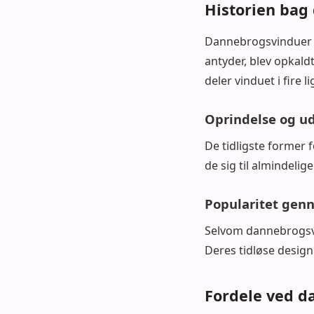
Historien bag
Dannebrogsvinduer ha
antyder, blev opkald
deler vinduet i fire l
Oprindelse og ud
De tidligste former 
de sig til almindelig
Popularitet gen
Selvom dannebrogsvi
Deres tidløse design
Fordele ved d