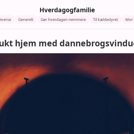
Hverdagogfamilie
iverse
Generelt
Gør hverdagen nemmere
Til kældedyret
Mor
mukt hjem med dannebrogsvindu