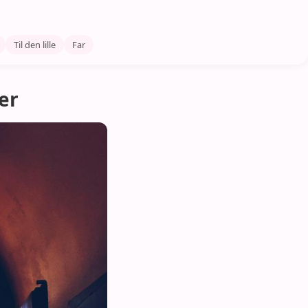
Til den lille
Far
er