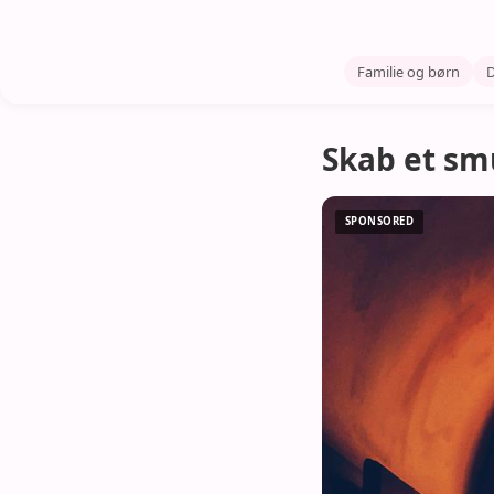
Familie og børn
D
Skab et s