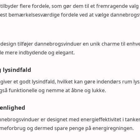
lbyder flere fordele, som gør dem til et fremragende valg 
mest bemærkelsesværdige fordele ved at vælge dannebrogs
design tilføjer dannebrogsvinduer en unik charme til enhv
de mere indbydende og elegant.
 lysindfald
iver et godt lysindfald, hvilket kan gøre indendørs rum ly
gså funktionelle og nemme at åbne og lukke.
venlighed
brogsvinduer er designet med energieffektivitet i tanke
rmeforbrug og dermed spare penge på energiregningen.