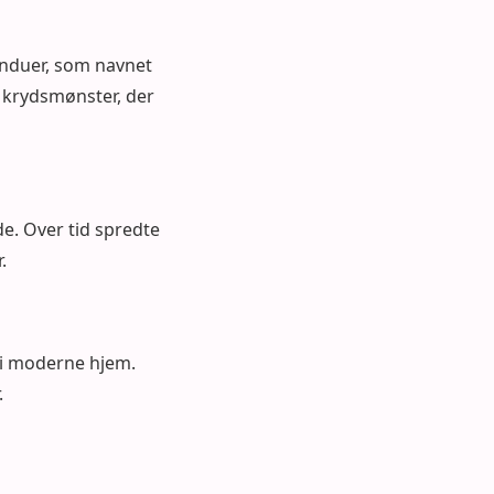
vinduer, som navnet
e krydsmønster, der
e. Over tid spredte
.
 i moderne hjem.
.