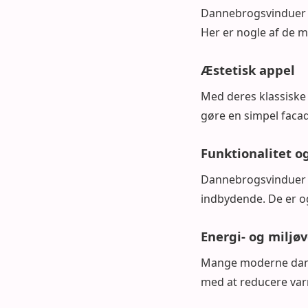
Dannebrogsvinduer ti
Her er nogle af de 
Æstetisk appel
Med deres klassiske 
gøre en simpel faca
Funktionalitet og
Dannebrogsvinduer g
indbydende. De er o
Energi- og miljø
Mange moderne danne
med at reducere va