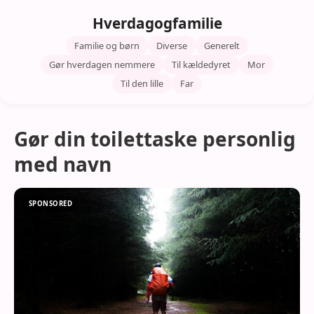
Hverdagogfamilie
Familie og børn
Diverse
Generelt
Gør hverdagen nemmere
Til kældedyret
Mor
Til den lille
Far
Gør din toilettaske personlig
med navn