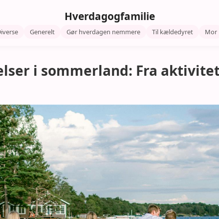
Hverdagogfamilie
iverse
Generelt
Gør hverdagen nemmere
Til kældedyret
Mor
lser i sommerland: Fra aktivitet