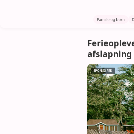
Familie og børn
D
Ferieopleve
afslapning