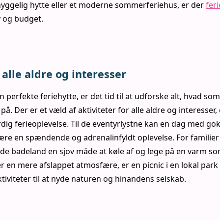
en hyggelig hytte eller et moderne sommerferiehus, er der
fer
v og budget.
 alle aldre og interesser
n perfekte feriehytte, er det tid til at udforske alt, hvad s
å. Der er et væld af aktiviteter for alle aldre og interesser, d
ig ferieoplevelse. Til de eventyrlystne kan en dag med gok
re en spændende og adrenalinfyldt oplevelse. For familier
nde badeland en sjov måde at køle af og lege på en varm 
 en mere afslappet atmosfære, er en picnic i en lokal park 
tiviteter til at nyde naturen og hinandens selskab.