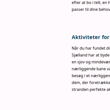
efter at bo i telt, 
passer til dine beho
Aktiviteter for
Når du har fundet di
Sjælland har at byde p
en sjov og mindeværd
nærliggende bane væ
besøg i et nærligge
dem, der foretrækker
stranden perfekte ak