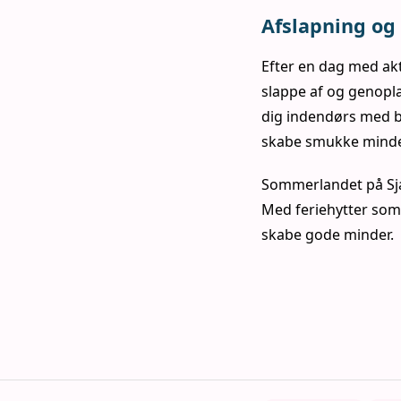
Afslapning og
Efter en dag med akti
slappe af og genopla
dig indendørs med b
skabe smukke minder
Sommerlandet på Sjæl
Med feriehytter som 
skabe gode minder.