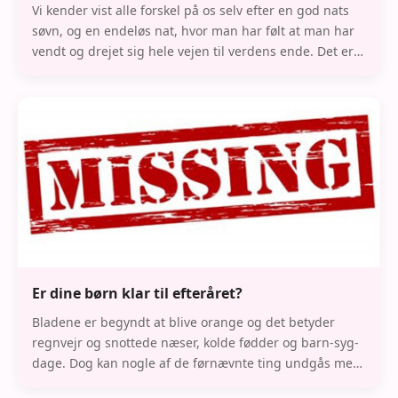
Vi kender vist alle forskel på os selv efter en god nats
søvn, og en endeløs nat, hvor man har følt at man har
vendt og drejet sig hele vejen til verdens ende. Det er
meget vigtigt at få en god nats s
Er dine børn klar til efteråret?
Bladene er begyndt at blive orange og det betyder
regnvejr og snottede næser, kolde fødder og barn-syg-
dage. Dog kan nogle af de førnævnte ting undgås med
lidt snilde og forberedelse. Hvis efterårs-in