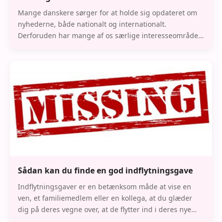
Mange danskere sørger for at holde sig opdateret om
nyhederne, både nationalt og internationalt.
Derforuden har mange af os særlige interesseområder,
som vi vil høre nyt om, eller vi er nysgerrige på
Sådan kan du finde en god indflytningsgave
Indflytningsgaver er en betænksom måde at vise en
ven, et familiemedlem eller en kollega, at du glæder
dig på deres vegne over, at de flytter ind i deres nye
hjem. Dog kan det være en udfordrende opga