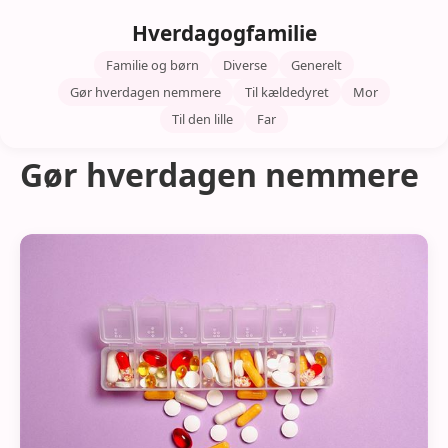
Hverdagogfamilie
Familie og børn
Diverse
Generelt
Gør hverdagen nemmere
Til kældedyret
Mor
Til den lille
Far
Gør hverdagen nemmere