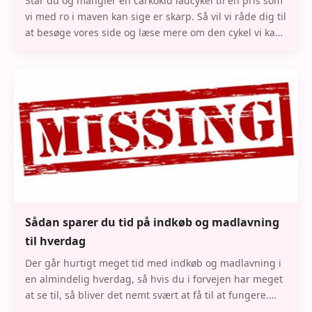
Står du og mangler en carkokid ladcykel til en pris som
vi med ro i maven kan sige er skarp. Så vil vi råde dig til
at besøge vores side og læse mere om den cykel vi kan
tilbyde dig. Prisen på cykel a
Sådan sparer du tid på indkøb og madlavning
til hverdag
Der går hurtigt meget tid med indkøb og madlavning i
en almindelig hverdag, så hvis du i forvejen har meget
at se til, så bliver det nemt svært at få til at fungere.
Dog findes der alligevel forskelli