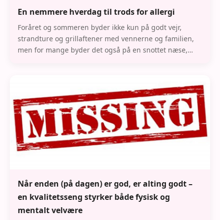
En nemmere hverdag til trods for allergi
Foråret og sommeren byder ikke kun på godt vejr,
strandture og grillaftener med vennerne og familien,
men for mange byder det også på en snottet næse,
kriller i halsen, samt hævede og kløende øjne. Ma
Når enden (på dagen) er god, er alting godt –
en kvalitetsseng styrker både fysisk og
mentalt velvære