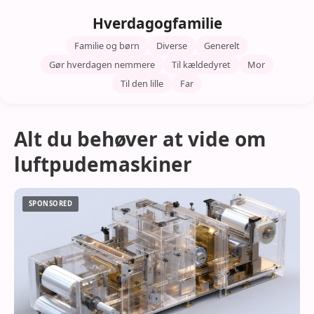
Hverdagogfamilie
Familie og børn
Diverse
Generelt
Gør hverdagen nemmere
Til kældedyret
Mor
Til den lille
Far
Alt du behøver at vide om
luftpudemaskiner