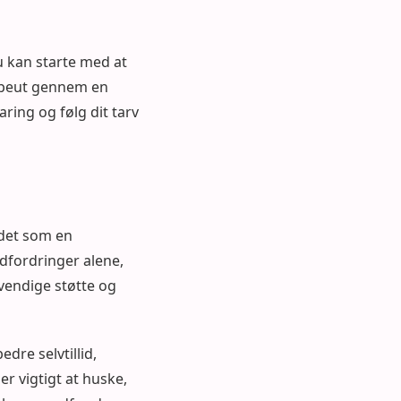
Du kan starte med at
rapeut gennem en
aring og følg dit tarv
 det som en
udfordringer alene,
vendige støtte og
dre selvtillid,
er vigtigt at huske,