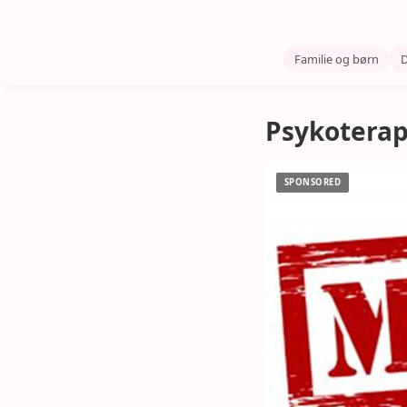
Familie og børn
D
Psykoterapi