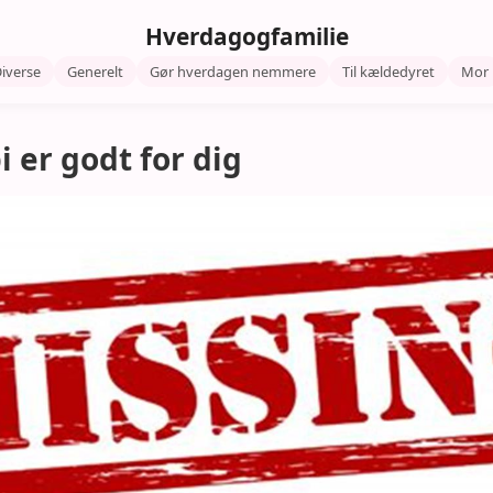
Hverdagogfamilie
iverse
Generelt
Gør hverdagen nemmere
Til kældedyret
Mor
 er godt for dig