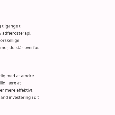
 tilgange til
v adfærdsterapi,
forskellige
emer, du står overfor.
 dig med at ændre
id, lære at
r mere effektivt.
sand investering i dit