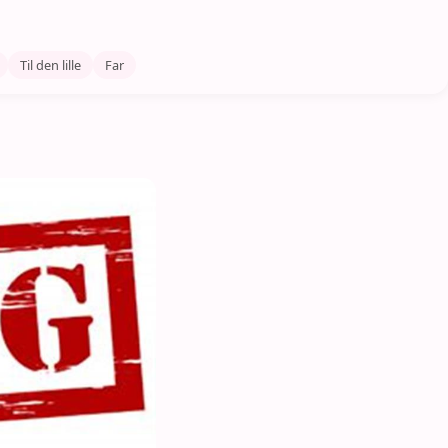
Til den lille
Far